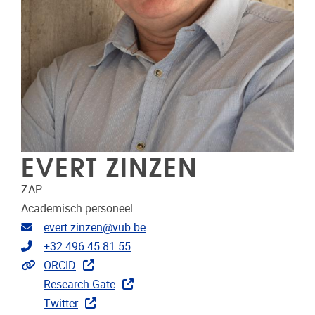
EVERT ZINZEN
ZAP
Academisch personeel
E-mailadres
evert.zinzen@vub.be
Telefoonnummer
+32 496 45 81 55
Extra links
ORCID
Research Gate
Twitter