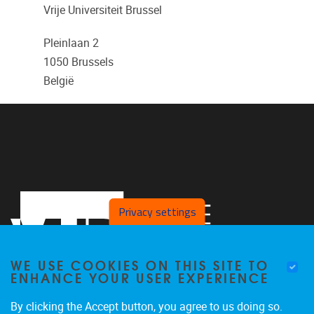
Vrije Universiteit Brussel
Pleinlaan 2
1050
Brussels
België
Privacy settings
WE USE COOKIES ON THIS SITE TO
ENHANCE YOUR USER EXPERIENCE
By clicking the Accept button, you agree to us doing so.