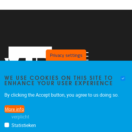
Privacy settings
WE USE COOKIES ON THIS SITE TO
ENHANCE YOUR USER EXPERIENCE
By clicking the Accept button, you agree to us doing so.
Faculteit LK, Pleinlaan 2
1050
Brussel
More info
02/629.38.20
verplicht
faclk@vub.be
Statistieken