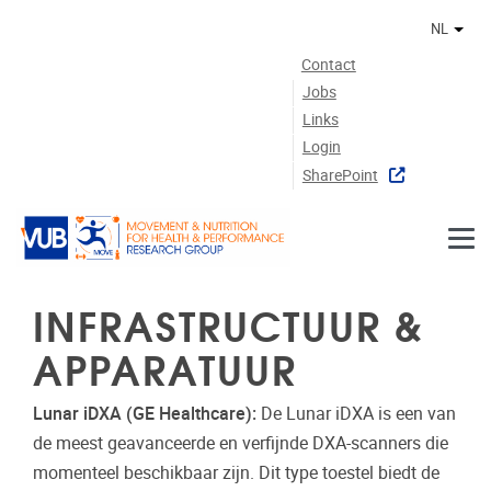
Naar de inhoud
NL
Ander
Contact
Jobs
Links
Login
SharePoint
INFRASTRUCTUUR &
APPARATUUR
Lunar iDXA (GE Healthcare):
De Lunar iDXA is een van
de meest geavanceerde en verfijnde DXA-scanners die
momenteel beschikbaar zijn. Dit type toestel biedt de