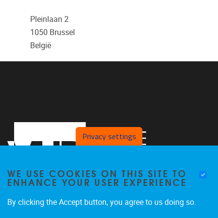
Pleinlaan 2
1050
Brussel
België
Privacy settings
WE USE COOKIES ON THIS SITE TO
ENHANCE YOUR USER EXPERIENCE
By clicking the Accept button, you agree to us doing so.
Faculteit LK, Pleinlaan 2
1050
Brussel