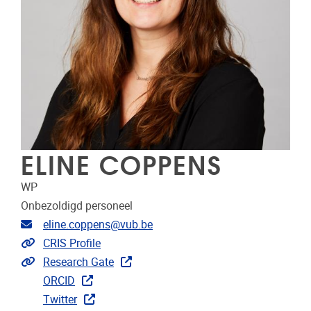
ELINE COPPENS
WP
Onbezoldigd personeel
E-mailadres
eline.coppens@vub.be
Link naar CRIS
CRIS Profile
Extra links
Research Gate
ORCID
Twitter