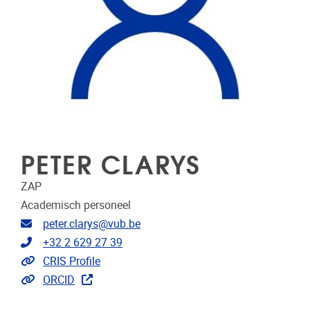
PETER CLARYS
ZAP
Academisch personeel
E-mailadres
peter.clarys@vub.be
Telefoonnummer
+32 2 629 27 39
Link naar CRIS
CRIS Profile
Extra links
ORCID