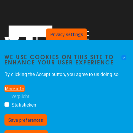
Privacy settings
WE USE COOKIES ON THIS SITE TO
ENHANCE YOUR USER EXPERIENCE
By clicking the Accept button, you agree to us doing so.
Faculteit LK, Pleinlaan 2
1050
Brussel
More info
02/629.38.20
verplicht
faclk@vub.be
Statistieken
Save preferences
Withdraw consent