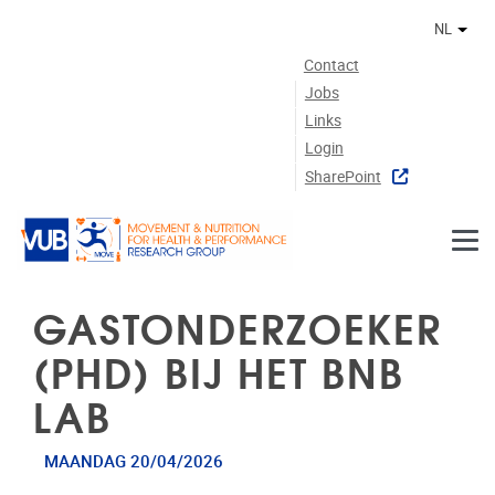
Naar de inhoud
NL
Ander
Contact
Jobs
Links
Login
SharePoint
GASTONDERZOEKER
(PHD) BIJ HET BNB
LAB
MAANDAG 20/04/2026