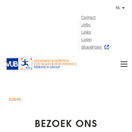
Naar de inhoud
NL
Ander
Contact
Jobs
Links
Login
SharePoint
BEZOEK ONS