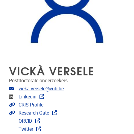
VICKÀ VERSELE
Postdoctorale onderzoekers
E-mailadres
vicka.versele@vub.be
LinkedIn
Linkedin
Link naar CRIS
CRIS Profile
Extra links
Research Gate
ORCID
Twitter