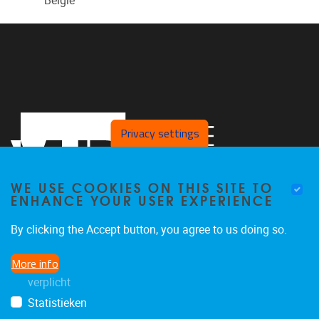
België
Privacy settings
WE USE COOKIES ON THIS SITE TO
ENHANCE YOUR USER EXPERIENCE
By clicking the Accept button, you agree to us doing so.
Faculteit LK, Pleinlaan 2
1050
Brussel
More info
02/629.38.20
verplicht
faclk@vub.be
Statistieken