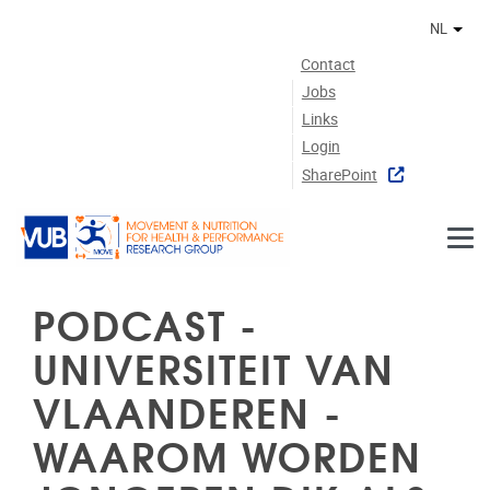
Naar de inhoud
NL
Ander
Contact
Jobs
Links
Login
SharePoint
PODCAST -
UNIVERSITEIT VAN
VLAANDEREN -
WAAROM WORDEN