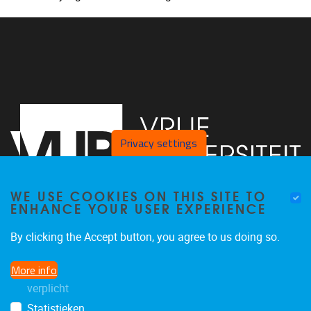
Privacy settings
WE USE COOKIES ON THIS SITE TO
ENHANCE YOUR USER EXPERIENCE
Faculteit LK, Pleinlaan 2
1050
Brussel
By clicking the Accept button, you agree to us doing so.
02/629.38.20
More info
faclk@vub.be
verplicht
Statistieken