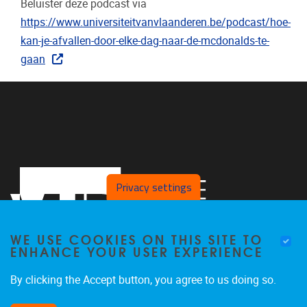
Beluister deze podcast via
https://www.universiteitvanvlaanderen.be/podcast/hoe-
kan-je-afvallen-door-elke-dag-naar-de-mcdonalds-te-
gaan
Privacy settings
WE USE COOKIES ON THIS SITE TO
ENHANCE YOUR USER EXPERIENCE
By clicking the Accept button, you agree to us doing so.
Faculteit LK, Pleinlaan 2
1050
Brussel