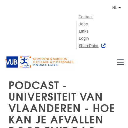
Naar de inhoud
NL
Ander
Contact
Jobs
Links
Login
SharePoint
PODCAST -
UNIVERSITEIT VAN
VLAANDEREN - HOE
KAN JE AFVALLEN