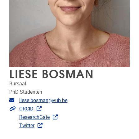
LIESE BOSMAN
Bursaal
PhD Studenten
E-mailadres
liese.bosman@vub.be
Extra links
ORCID
ResearchGate
Twitter