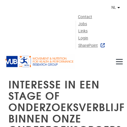
Naar de inhoud
NL
Ander
Contact
Jobs
Links
Login
SharePoint
INTERESSE IN EEN
STAGE OF
ONDERZOEKSVERBLIJF
BINNEN ONZE