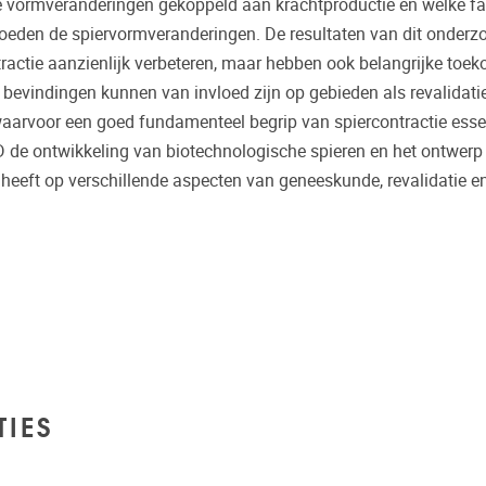
n de vormveranderingen gekoppeld aan krachtproductie en welke fa
loeden de spiervormveranderingen. De resultaten van dit onderzo
ractie aanzienlijk verbeteren, maar hebben ook belangrijke toe
evindingen kunnen van invloed zijn op gebieden als revalidatie,
aarvoor een goed fundamenteel begrip van spiercontractie essen
de ontwikkeling van biotechnologische spieren en het ontwerp
 heeft op verschillende aspecten van geneeskunde, revalidatie e
TIES