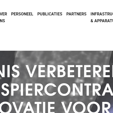
VER
PERSONEEL
PUBLICATIES
PARTNERS
INFRASTR
NS
& APPARAT
NIS VERBETER
 SPIERCONTR
OVATIE VOOR