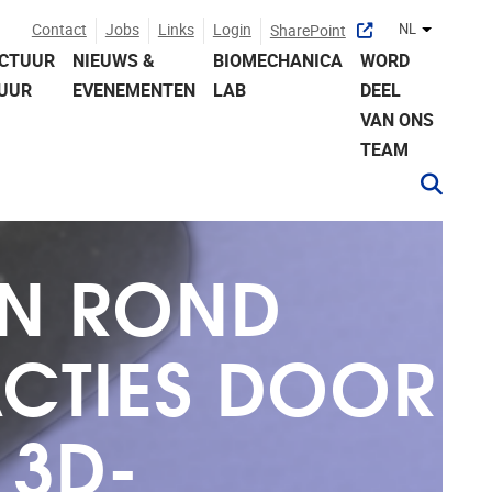
Contact
Jobs
Links
Login
NL
SharePoint
Andere ta
UCTUUR
NIEUWS &
BIOMECHANICA
WORD
UUR
EVENEMENTEN
LAB
DEEL
VAN ONS
TEAM
EN ROND
ACTIES DOOR
 3D-