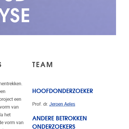
YSE
S
TEAM
mentrekken.
HOOFDONDERZOEKER
een
project een
Prof. dr.
Jeroen Aeles
rvorm van
Na het
ANDERE BETROKKEN
 de vorm van
ONDERZOEKERS