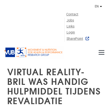
Skip to main content
EN
Othe
Contact
Jobs
Links
Login
SharePoint
VIRTUAL REALITY-
BRIL WAS HANDIG
HULPMIDDEL TIJDENS
REVALIDATIE